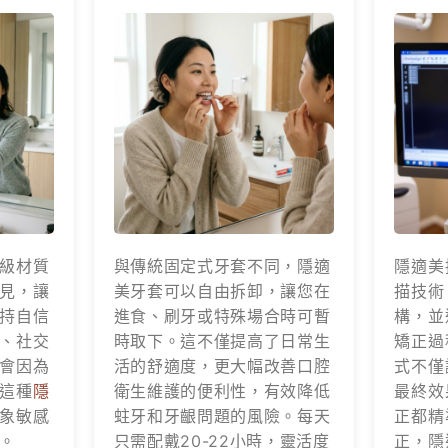
級材質
與傳統固定式牙套不同，隱適
隱適美
見，讓
美牙套可以自由拆卸，讓您在
描技術
持自信
進食、刷牙或特殊場合時可暫
構，並
、社交
時取下。這不僅提高了日常生
矯正過
會因為
活的舒適度，更大幅改善口腔
式不僅
這種
隱
衛生維護的便利性，有效降低
最終效
象敏感
蛀牙和牙齦問題的風險。每天
正都精
。
只需配戴20-22小時，靈活度
正，隱