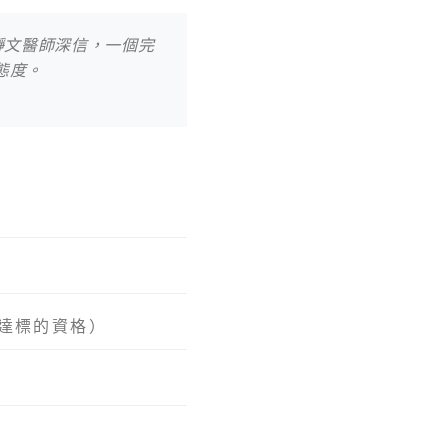
瀞文醫師深信，一個完
態度。
達標的資格）