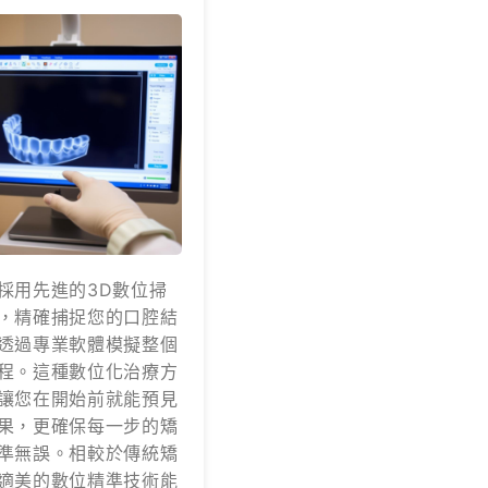
採用先進的3D數位掃
，精確捕捉您的口腔結
透過專業軟體模擬整個
程。這種數位化治療方
讓您在開始前就能預見
果，更確保每一步的矯
準無誤。相較於傳統矯
適美的數位精準技術能