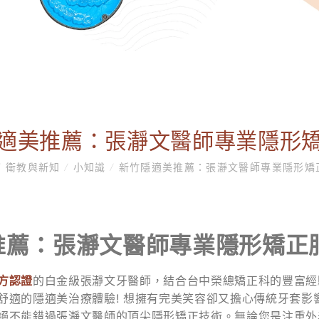
適美推薦：張瀞文醫師專業隱形
/
衛教與新知
/
小知識
/
新竹隱適美推薦：張瀞文醫師專業隱形矯
推薦：張瀞文醫師專業隱形矯正
方認證
的白金級張瀞文牙醫師，結合台中榮總矯正科的豐富經
舒適的隱適美治療體驗! 想擁有完美笑容卻又擔心傳統牙套影
絕不能錯過張瀞文醫師的頂尖隱形矯正技術。無論您是注重外